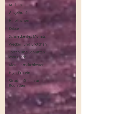
Kuchen
Gugelhupf
Hefekuchen
Kekse
Schnecke des Monats
Weckerl und Brötchen
Torten und Schnitten
vom Blech
Kleine Köstlichkeiten
High-Protein
Strudel, Stollen und
Rouladen