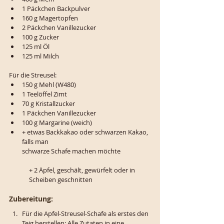
1 Päckchen Backpulver
160 g Magertopfen
2 Päckchen Vanillezucker
100 g Zucker
125 ml Öl
125 ml Milch
Für die Streusel:
150 g Mehl (W480)
1 Teelöffel Zimt
70 g Kristallzucker
1 Päckchen Vanillezucker
100 g Margarine (weich)
+ etwas Backkakao oder schwarzen Kakao, 
falls man 
schwarze Schafe machen möchte
+ 2 Äpfel, geschält, gewürfelt oder in 
Scheiben geschnitten
Zubereitung:
Für die Apfel-Streusel-Schafe als erstes den 
Teig herstellen: Alle Zutaten in eine 