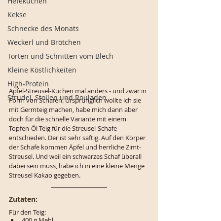
Hefekuchen
Kekse
Schnecke des Monats
Weckerl und Brötchen
Torten und Schnitten vom Blech
Kleine Köstlichkeiten
High-Protein
Apfel-Streusel-Kuchen mal anders - und zwar in 
Strudel, Stollen und Rouladen
Form von Schafen. Ursprünglich wollte ich sie 
mit Germteig machen, habe mich dann aber 
doch für die schnelle Variante mit einem 
Topfen-Öl-Teig für die Streusel-Schafe 
entschieden. Der ist sehr saftig. Auf den Körper 
der Schafe kommen Äpfel und herrliche Zimt-
Streusel. Und weil ein schwarzes Schaf überall 
dabei sein muss, habe ich in eine kleine Menge 
Streusel Kakao gegeben. 
Zutaten:
Für den Teig:
400 g Mehl