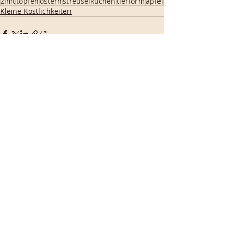
zimt
topfen
ostern
streuselkuchen
tierform
äpfel
Kleine Köstlichkeiten
Aktuelle Beiträge
Alle ansehen