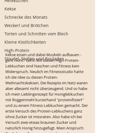
Hefekuchen
Kekse
Schnecke des Monats
Weckerl und Brötchen
Torten und Schnitten vom Blech
Kleine Köstlichkeiten
High-Protein
Kekse essen und dabei Muskeln aufbauen - 
Strudel, Stollen und Rouladen
geht nicht? Geht! Mit diesen High-Protein-
Lebkuchen sind Naschen und Fitness kein 
Widerspruch. Neulich im Fitnessstudio hatte 
ich die Idee zu diesen Protein-
Weihnachtskeksen. Die Rezepte im Netz waren 
aber allesamt nicht überzeugend. Und so habe 
ich mein Lieblingsrezept für Honiglebkuchen 
mit Roggenmehl kurzerhand "proteinifiziert" 
und zu einem Fitness-Lebkuchen gemacht. Der 
erste Versuch des Protein-Lebkuchens ganz 
ohne Zucker ist missraten. Also habe ich bei 
Versuch zwei etwas braunen Zucker und 
natürlich Honig hinzugefügt. Mein Anspruch: 