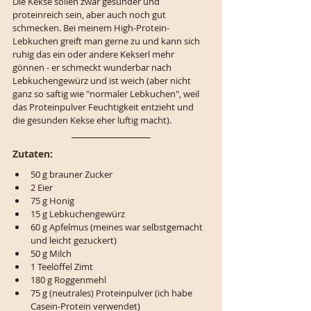
Die Kekse sollen zwar gesünder und 
proteinreich sein, aber auch noch gut 
schmecken. Bei meinem High-Protein-
Lebkuchen greift man gerne zu und kann sich 
ruhig das ein oder andere Kekserl mehr 
gönnen - er schmeckt wunderbar nach 
Lebkuchengewürz und ist weich (aber nicht 
ganz so saftig wie "normaler Lebkuchen", weil 
das Proteinpulver Feuchtigkeit entzieht und 
die gesunden Kekse eher luftig macht).
Zutaten:
50 g brauner Zucker
2 Eier
75 g Honig
15 g Lebkuchengewürz
60 g Apfelmus (meines war selbstgemacht 
und leicht gezuckert)
50 g Milch
1 Teelöffel Zimt
180 g Roggenmehl
75 g (neutrales) Proteinpulver (ich habe 
Casein-Protein verwendet)