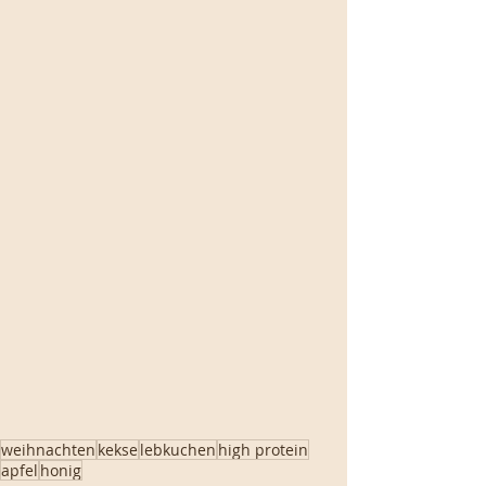
weihnachten
kekse
lebkuchen
high protein
apfel
honig