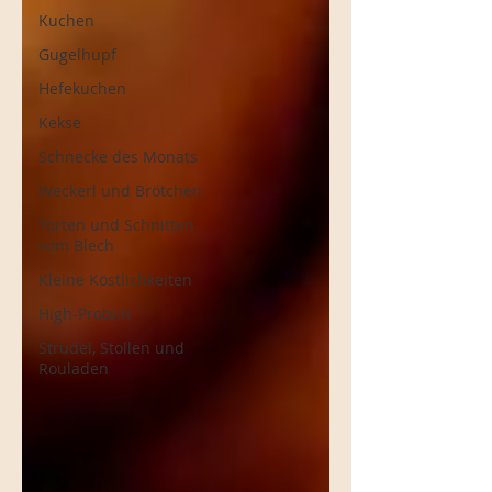
Kuchen
Gugelhupf
Hefekuchen
Kekse
Schnecke des Monats
Weckerl und Brötchen
Torten und Schnitten
vom Blech
Kleine Köstlichkeiten
High-Protein
Strudel, Stollen und
Rouladen