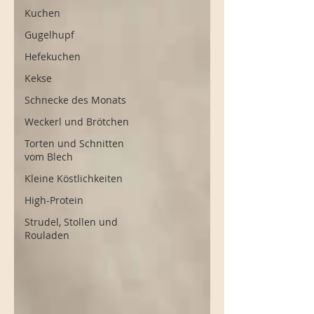
Kuchen
Gugelhupf
Hefekuchen
Kekse
Schnecke des Monats
Weckerl und Brötchen
Torten und Schnitten
vom Blech
Kleine Köstlichkeiten
High-Protein
Strudel, Stollen und
Rouladen