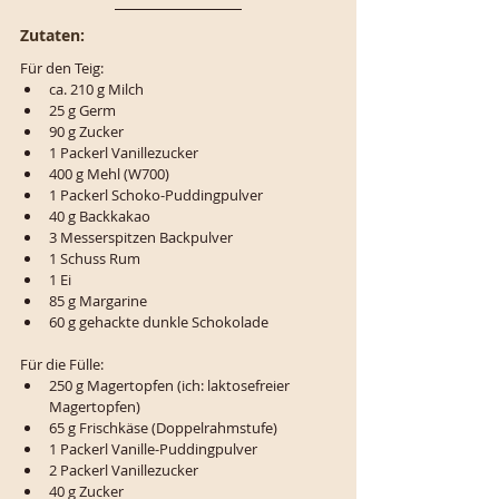
Zutaten:
Für den Teig:
ca. 210 g Milch
25 g Germ
90 g Zucker
1 Packerl Vanillezucker
400 g Mehl (W700)
1 Packerl Schoko-Puddingpulver
40 g Backkakao
3 Messerspitzen Backpulver
1 Schuss Rum
1 Ei
85 g Margarine
60 g gehackte dunkle Schokolade
Für die Fülle:
250 g Magertopfen (ich: laktosefreier 
Magertopfen)
65 g Frischkäse (Doppelrahmstufe)
1 Packerl Vanille-Puddingpulver
2 Packerl Vanillezucker
40 g Zucker