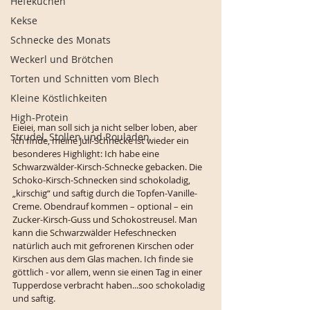
Hefekuchen
Kekse
Schnecke des Monats
Weckerl und Brötchen
Torten und Schnitten vom Blech
Kleine Köstlichkeiten
High-Protein
Eieiei, man soll sich ja nicht selber loben, aber 
Strudel, Stollen und Rouladen
ich finde, meine Juli-Schnecke ist wieder ein 
besonderes Highlight: Ich habe eine 
Schwarzwälder-Kirsch-Schnecke gebacken. Die 
Schoko-Kirsch-Schnecken sind schokoladig, 
„kirschig“ und saftig durch die Topfen-Vanille-
Creme. Obendrauf kommen – optional – ein 
Zucker-Kirsch-Guss und Schokostreusel. Man 
kann die Schwarzwälder Hefeschnecken 
natürlich auch mit gefrorenen Kirschen oder 
Kirschen aus dem Glas machen. Ich finde sie 
göttlich - vor allem, wenn sie einen Tag in einer 
Tupperdose verbracht haben...soo schokoladig 
und saftig. 