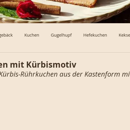
gebäck
Kuchen
Gugelhupf
Hefekuchen
Keks
erl und Brötchen
Torten und Schnitten vom Blech
Klei
en mit Kürbismotiv
 Kürbis-Rührkuchen aus der Kastenform mi
en und Rouladen