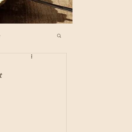
e
ne Köstlichkeiten
t 