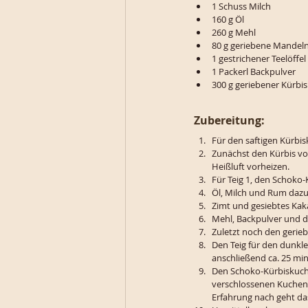
1 Schuss Milch
160 g Öl
260 g Mehl
80 g geriebene Mandel
1 gestrichener Teelöffel
1 Packerl Backpulver
300 g geriebener Kürbis
Zubereitung:
Für den saftigen Kürbi
Zunächst den Kürbis vor
Heißluft vorheizen. 
Für Teig 1, den Schoko-
Öl, Milch und Rum dazu
Zimt und gesiebtes Ka
Mehl, Backpulver und d
Zuletzt noch den gerie
Den Teig für den dunkle
anschließend ca. 25 mi
Den Schoko-Kürbiskuche
verschlossenen Kuchenb
Erfahrung nach geht das