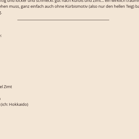
 saftig und locker und schmeckt gut nach Kürbis und Zimt... ein wirklich trau
hen muss, ganz einfach auch ohne Kürbismotiv (also nur den hellen Teig) b
. 
:
el Zimt
n
 (ich: Hokkaido)