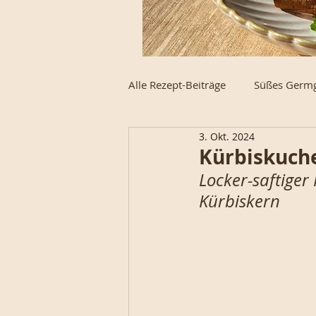
Alle Rezept-Beiträge
Süßes Germ
3. Okt. 2024
Schnecke des Monats
Weck
Kürbiskuch
Locker-saftiger
Kürbiskern
High-Protein
Strudel, Stoll