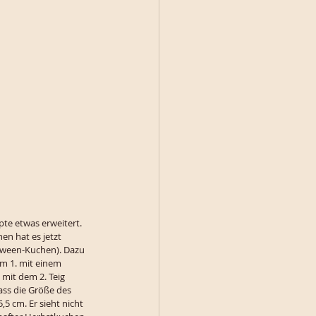
te etwas erweitert. 
n hat es jetzt 
loween-Kuchen). Dazu 
m 1. mit einem 
mit dem 2. Teig 
ass die Größe des 
 cm. Er sieht nicht 