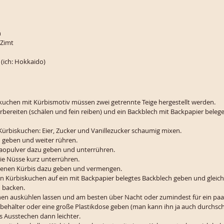
n
 Zimt
 (ich: Hokkaido)
skuchen mit Kürbismotiv müssen zwei getrennte Teige hergestellt werden. 
bereiten (schälen und fein reiben) und ein Backblech mit Backpapier beleg
Kürbiskuchen: Eier, Zucker und Vanillezucker schaumig mixen. 
 geben und weiter rühren. 
kaopulver dazu geben und unterrühren.
ie Nüsse kurz unterrühren.
benen Kürbis dazu geben und vermengen. 
n Kürbiskuchen auf ein mit Backpapier belegtes Backblech geben und gleich
n backen.
n auskühlen lassen und am besten über Nacht oder zumindest für ein paar
ehälter oder eine große Plastikdose geben (man kann ihn ja auch durchsch
 Ausstechen dann leichter. 