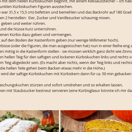
 mit dem hellen Kürbiskuchen beginnt, mit einem Keksausstecher – ich hab
unklen Kürbiskuchen Figuren ausstechen.
 war 31,5 x 15,5 cm) befetten und bemehlen und das Backrohr auf 180 Grad 
en 2 herstellen:  Eier, Zucker und Vanillezucker schaumig mixen. 
 geben und weiter rühren. 
 und die Nüsse kurz unterrühren.
benen Kürbis dazu geben und vermengen. 
 auf den Boden der Kastenform geben (nur wenige Millimeter hoch). 
bisse (oder die Figuren, die man ausgestochen hat) nun in einer Reihe eng 
en mittig in die Kastenform stellen - sie müssen wirklich ganz dicht wie Zinn
n hellen Teig für den saftigen und lockeren Kürbiskuchen links und rechts v
 Teig abgedeckt sein. (Es macht aber nichts, wenn der Teig links und rechts 
die hellen Teile gehen beim Backen etwas mehr in die Höhe.)
 wird der saftige Kürbiskuchen mit Kürbiskern dann für ca. 50 min gebacke
aschungskuchen stürzen und sofort umdrehen und so erkalten lassen.
en mit Staubzucker bestreut servieren (eine Kürbisglasur könnte ich mir da