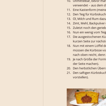
Unmittelbar, bevor man
verwendet – aus dem d
Eine Kastenform (meine
Den Teig für Kürbiskuch
Öl, Milch und Rum dazu
Zimt, Mehl, Backpulver
Zuletzt noch den gerie
Nun ein wenig vom Teig
Die ausgestochenen Kür
kurzen Seite zur nächst
Nun mit einem Löffel de
müssen die Kürbisse vom
nach oben reicht, denn 
Je nach Größe der Form
der Seite machen). 
Den herbstlichen Überr
Den saftigen Kürbiskuch
vorstellen).