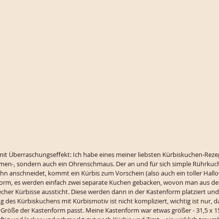
it Überraschungseffekt: Ich habe eines meiner liebsten Kürbiskuchen-Rezep
umen-, sondern auch ein Ohrenschmaus. Der an und für sich simple Rührkuche
ihn anschneidet, kommt ein Kürbis zum Vorschein (also auch ein toller Hal
orm, es werden einfach zwei separate Kuchen gebacken, wovon man aus de
er Kürbisse aussticht. Diese werden dann in der Kastenform platziert und 
 des Kürbiskuchens mit Kürbismotiv ist nicht kompliziert, wichtig ist nur, d
röße der Kastenform passt. Meine Kastenform war etwas größer - 31,5 x 15,5