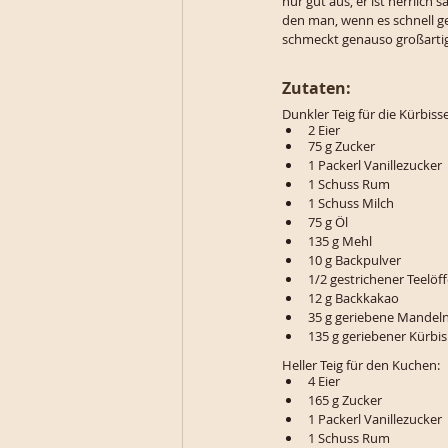
nur gut aus, er ist herrlich
den man, wenn es schnell ge
schmeckt genauso großartig
Zutaten:
Dunkler Teig für die Kürbisse
2 Eier
75 g Zucker
1 Packerl Vanillezucker
1 Schuss Rum
1 Schuss Milch
75 g Öl
135 g Mehl
10 g Backpulver
1/2 gestrichener Teelöff
12 g Backkakao
35 g geriebene Mandel
135 g geriebener Kürbis
Heller Teig für den Kuchen:
4 Eier
165 g Zucker
1 Packerl Vanillezucker
1 Schuss Rum