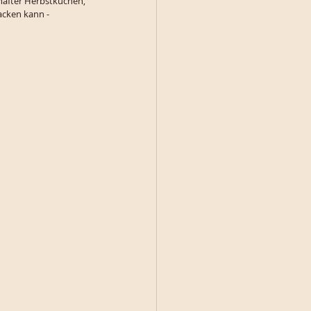
mhafter Herbstkuchen, 
acken kann - 