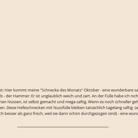
st: Hier kommt meine "Schnecke des Monats" Oktober - eine wunderbare saf
b - der Hammer: Er ist unglaublich weich und zart. An der Fülle habe ich nicht
chen Nüssen, ist selbst gemacht und mega saftig. Wenn es noch schneller ge
en. Diese Hefeschnecken mit Nussfülle bleiben tatsächlich tagelang saftig  (
h besser als ganz frisch, weil sie dann schön durchgezogen sind) - eine wun