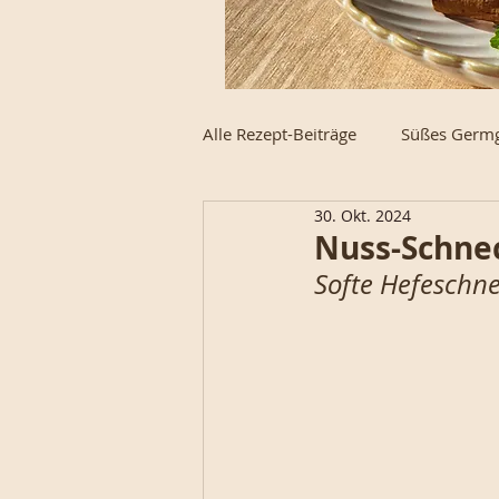
Alle Rezept-Beiträge
Süßes Germ
30. Okt. 2024
Schnecke des Monats
Weck
Nuss-Schne
Softe Hefeschne
High-Protein
Strudel, Stoll