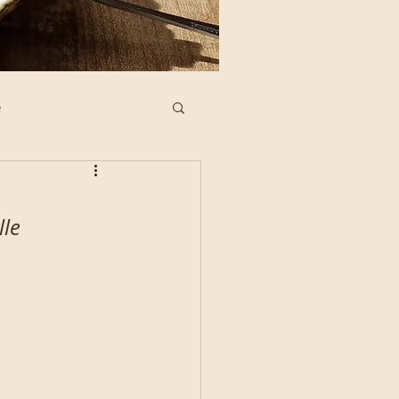
e
ne Köstlichkeiten
lle