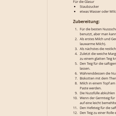
Für die Glasur
Staubzucker
etwas Wasser oder MIl
Zubereitung:
Für die besten Nusssch
benutzt, aber man kan
Als erstes Milch und G
lauwarme Milch).
Als nächstes die restli
Zuletzt die weiche Mar
zu einem glatten Teig k
Den Teig für die saftig
lassen.
Währenddessen die Nuss
Biskotten mit dem Ther
Milch in einem Topf am 
Paste werden.
Die Nussfülle abkühlen 
Wenn der Germteig für 
auf eine leicht bemehlt
Den Hefeteig für die sa
Den Teig zu einer Rolle