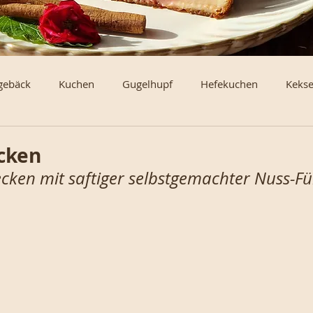
gebäck
Kuchen
Gugelhupf
Hefekuchen
Keks
erl und Brötchen
Torten und Schnitten vom Blech
Klei
cken
cken mit saftiger selbstgemachter Nuss-Fü
en und Rouladen