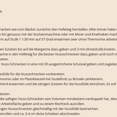
ch
necken wie vom Bäcker zunächst den Hefeteig herstellen. (Wie immer habe
n ihn genauso mit der Küchenmaschine oder mit Mixer und Knethaken mac
erm auf Stufe 1 1:30 min auf 37 Grad erwärmen (wer ohne Thermomix arbeite
chen Zutaten bis auf die Margarine dazu geben und 3 min (Knetstufe) kneten.
garine in den Hefeteig für die besten Nussschnecken dazu geben und noch ma
neten.
en Nuss-Schnecken in eine mit Öl ausgestrichene Schüssel geben und zugedeck
fülle für die Nussschnecken vorbereiten.
momix oder im Plastikbeutel mit Nudelholz zu Bröseln zerkleinern.
Herd erwärmen und die übrigen Zutaten für die Nussfülle einrühren. Es soll e
lassen.
die saftigen Nuss-Schnecken sein Volumen mindestens verdoppelt hat, dies
e Arbeitsfläche geben und zu einem Rechteck ausrollen.
ftigen Nussschnecken gleichmäßig mit der Nussfülle bestreichen.
 einrollen und ca. 3-4 cm dicke Scheiben abschneiden.