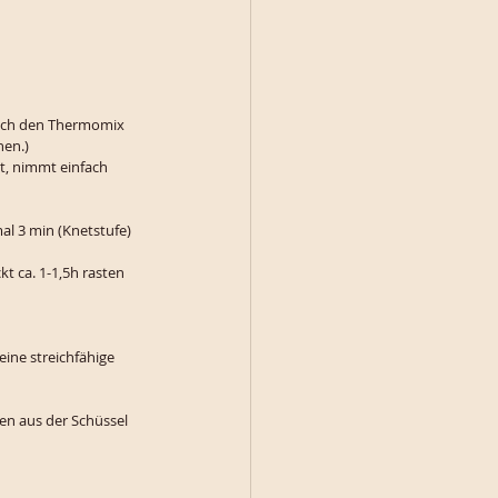
 ich den Thermomix 
hen.)
t, nimmt einfach 
l 3 min (Knetstufe) 
t ca. 1-1,5h rasten 
ine streichfähige 
en aus der Schüssel 