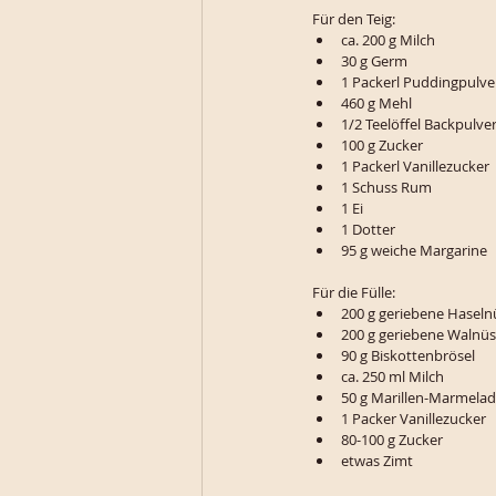
Für den Teig:
ca. 200 g Milch
30 g Germ
1 Packerl Puddingpulve
460 g Mehl
1/2 Teelöffel Backpulve
100 g Zucker
1 Packerl Vanillezucker
1 Schuss Rum
1 Ei
1 Dotter
95 g weiche Margarine
Für die Fülle:
200 g geriebene Haseln
200 g geriebene Walnü
90 g Biskottenbrösel
ca. 250 ml Milch
50 g Marillen-Marmela
1 Packer Vanillezucker
80-100 g Zucker
etwas Zimt