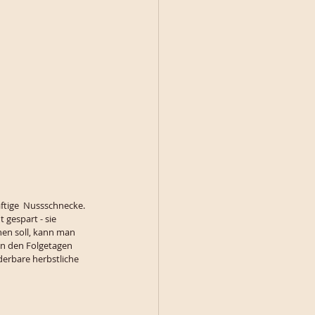
tige  Nussschnecke. 
 gespart - sie 
hen soll, kann man 
an den Folgetagen 
derbare herbstliche 