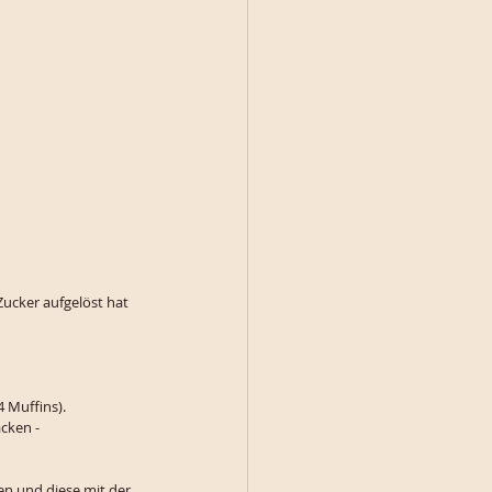
ucker aufgelöst hat 
4 Muffins).
cken -
n und diese mit der 