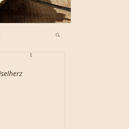
e
ne Köstlichkeiten
iselherz