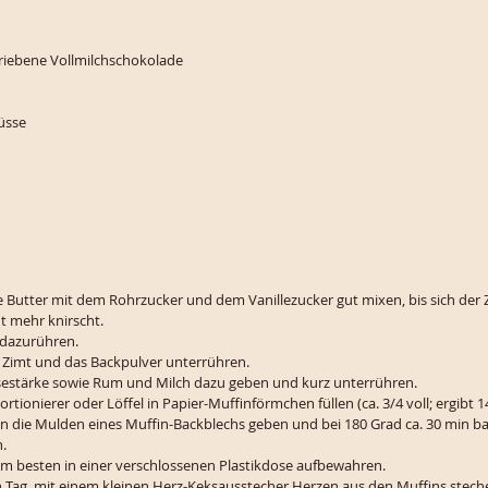
eriebene Vollmilchschokolade
üsse
e Butter mit dem Rohrzucker und dem Vanillezucker gut mixen, bis sich der Z
t mehr knirscht.
 dazurühren.
Zimt und das Backpulver unterrühren. 
sestärke sowie Rum und Milch dazu geben und kurz unterrühren. 
rtionierer oder Löffel in Papier-Muffinförmchen füllen (ca. 3/4 voll; ergibt 1
in die Mulden eines Muffin-Backblechs geben und bei 180 Grad ca. 30 min ba
. 
m besten in einer verschlossenen Plastikdose aufbewahren. 
 Tag  mit einem kleinen Herz-Keksausstecher Herzen aus den Muffins steche