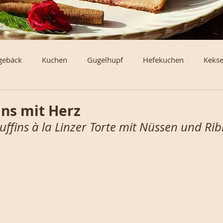
gebäck
Kuchen
Gugelhupf
Hefekuchen
Keks
erl und Brötchen
Torten und Schnitten vom Blech
Klei
ins mit Herz
uffins à la Linzer Torte mit Nüssen und Rib
en und Rouladen