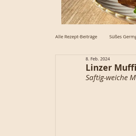
Alle Rezept-Beiträge
Süßes Germ
8. Feb. 2024
Schnecke des Monats
Weck
Linzer Muff
Saftig-weiche M
High-Protein
Strudel, Stoll