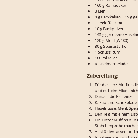
160 g Rohrzucker
3 Eier
4 g Backkakao + 15 g g
1 Teelöffel Zimt
10 g Backpulver
145 g geriebene Haseln
120 g Mehl (W480)
30 g Speisestärke
1 Schuss Rum
100 ml Milch
Ribiselmarmelade
Zubereitung:
Für die Herz-Muffins di
und es beim Mixen nich
Danach die Eier einzeln
Kakao und Schokolade, 
Haselnüsse, Mehl, Spei
Den Teig mit einem Eispo
Die Linzer Muffins nun 
Stäbchenprobe machen
Auskühlen lassen und a
Idealweise am nächsten