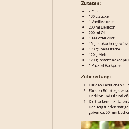
Zutaten:
4 Eier
130 g Zucker
1 Vanillezucker
200 ml Eierlikör
200 ml Öl
1 Teelöffel Zimt
15 g Lebkuchengewürz
120 g Speisestärke
120 g Mehl
120 g Instant-Kakaopul
1 Packerl Backpulver
Zubereitung:
Für den Lebkuchen Guge
Für den Rührteig des s
Eierlikör und Öl einflie
Die trockenen Zutaten
Den Teig für den safti
geben ca. 50 min backe