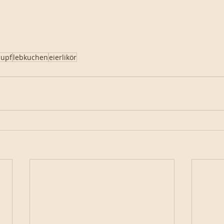
hupf
lebkuchen
eierlikör