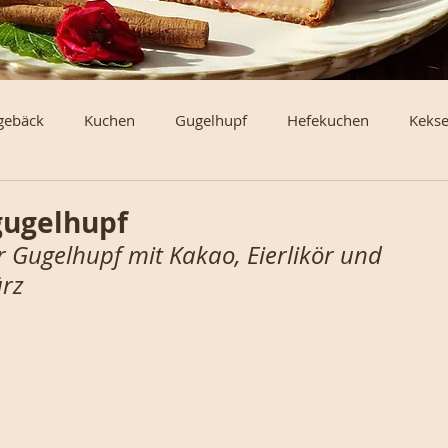
gebäck
Kuchen
Gugelhupf
Hefekuchen
Keks
erl und Brötchen
Torten und Schnitten vom Blech
Klei
ugelhupf
 Gugelhupf mit Kakao, Eierlikör und 
rz
en und Rouladen