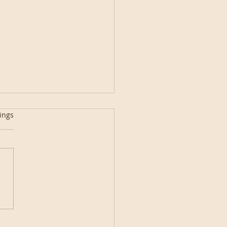
ings
ar-
wertungskuchen