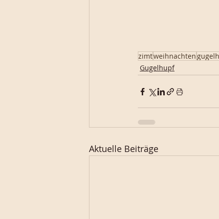
zimt
weihnachten
gugel
Gugelhupf
Aktuelle Beiträge