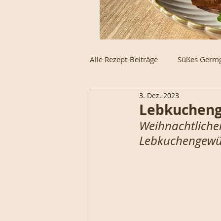
Alle Rezept-Beiträge
Süßes Germ
3. Dez. 2023
Schnecke des Monats
Weck
Lebkucheng
Weihnachtlicher
Lebkuchengewü
High-Protein
Strudel, Stoll