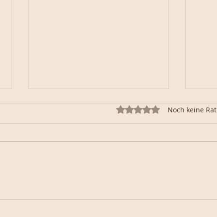
Mit 0 von 5 Sternen bewertet.
Noch keine Rat
Zucchini-Marmor-
Eikl
Gugelhupf
Ver