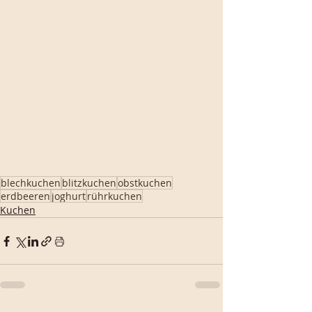
blechkuchen
blitzkuchen
obstkuchen
erdbeeren
joghurt
rührkuchen
Kuchen