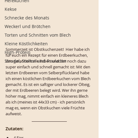
Hefekuchen
Kekse
Schnecke des Monats
Weckerl und Brötchen
Torten und Schnitten vom Blech
Kleine Köstlichkeiten
Sommerzeit ist Obstkuchenzeit!  Hier habe ich 
High-Protein
für euch ein Rezept für einen Erdbeerkuchen, 
Strudel, Stollen und Rouladen
den garantiert alle lieben und der noch dazu 
super einfach und schnell gemacht ist: Mit den 
letzten Erdbeeren vom Selberpflückland habe 
ich einen köstlichen Erdbeerkuchen vom Blech 
gemacht. Es ist ein saftiger und lockerer Ölteig, 
der mit Erdbeeren belegt wird. Wer ihn gerne 
höher mag, nimmt einfach ein kleineres Blech 
als ich (meines ist 44x33 cm) - ich persönlich 
mag es, wenn ein Obstkuchen viele Früchte 
aufweist.
Zutaten:
4 Eier