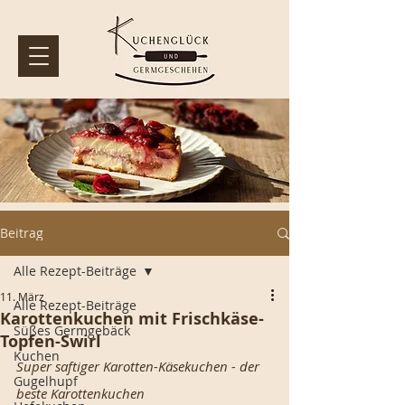
Beitrag
Alle Rezept-Beiträge
11. März
Alle Rezept-Beiträge
Karottenkuchen mit Frischkäse-
Süßes Germgebäck
Topfen-Swirl
Kuchen
Super saftiger Karotten-Käsekuchen - der 
Gugelhupf
beste Karottenkuchen