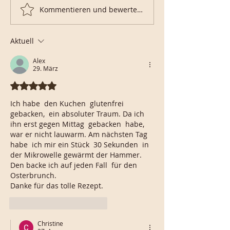
Kommentieren und bewerten...
Schoko-Karotten-
Karottenwecke
Kuchen
Körnern
Aktuell
Alex
29. März
Mit 5 von 5 Sternen bewertet.
Ich habe  den Kuchen  glutenfrei 
gebacken,  ein absoluter Traum. Da ich 
ihn erst gegen Mittag  gebacken  habe, 
war er nicht lauwarm. Am nächsten Tag 
habe  ich mir ein Stück  30 Sekunden  in 
der Mikrowelle gewärmt der Hammer. 
Den backe ich auf jeden Fall  für den 
Osterbrunch. 
Danke für das tolle Rezept. 
Gefällt mir
Antworten
Christine