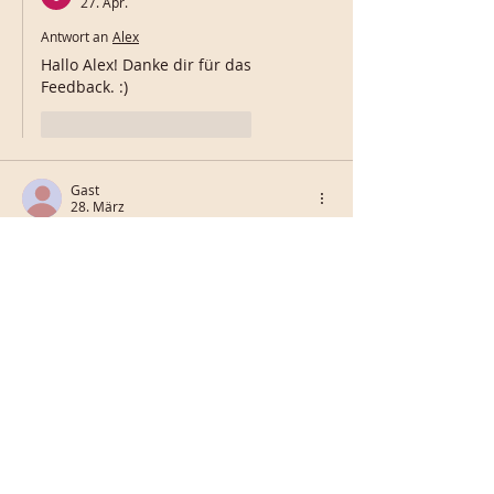
27. Apr.
Antwort an
Alex
Hallo Alex! Danke dir für das 
Feedback. :)
Gefällt mir
Antworten
Gast
28. März
Mit 5 von 5 Sternen bewertet.
Der Karotteenkuchen ist super gut. Habe 
mir das Rezept schon aufgeschrieben! 
Ein wirklich tolles Rezept. Danke fürs 
teilen 
Gefällt mir
Antworten
Christine
27. Apr.
Antwort an
Gast