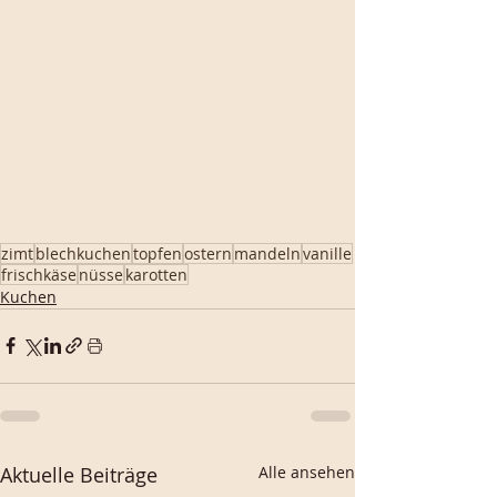
zimt
blechkuchen
topfen
ostern
mandeln
vanille
frischkäse
nüsse
karotten
Kuchen
Aktuelle Beiträge
Alle ansehen