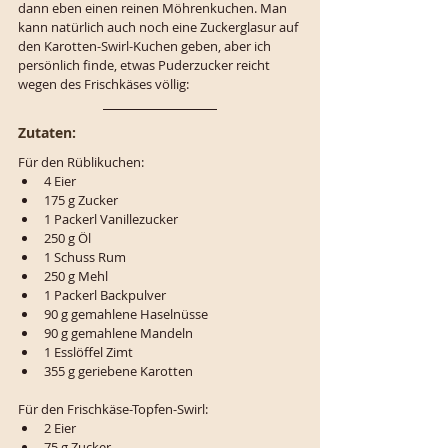
dann eben einen reinen Möhrenkuchen. Man 
kann natürlich auch noch eine Zuckerglasur auf 
den Karotten-Swirl-Kuchen geben, aber ich 
persönlich finde, etwas Puderzucker reicht 
wegen des Frischkäses völlig:
Zutaten:
Für den Rüblikuchen:
4 Eier
175 g Zucker
1 Packerl Vanillezucker
250 g Öl
1 Schuss Rum
250 g Mehl
1 Packerl Backpulver
90 g gemahlene Haselnüsse
90 g gemahlene Mandeln
1 Esslöffel Zimt
355 g geriebene Karotten
Für den Frischkäse-Topfen-Swirl:
2 Eier
75 g Zucker