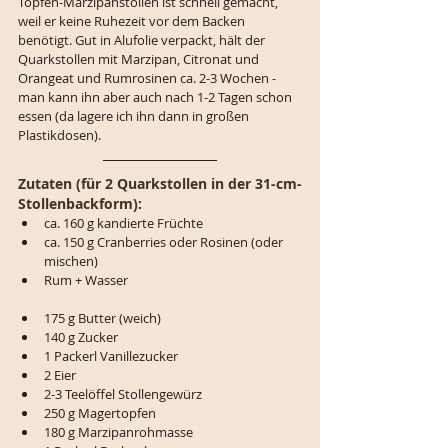
Topfen-Marzipanstollen ist schnell gemacht, 
weil er keine Ruhezeit vor dem Backen 
benötigt. Gut in Alufolie verpackt, hält der 
Quarkstollen mit Marzipan, Citronat und 
Orangeat und Rumrosinen ca. 2-3 Wochen - 
man kann ihn aber auch nach 1-2 Tagen schon 
essen (da lagere ich ihn dann in großen 
Plastikdosen). 
Zutaten (für 2 Quarkstollen in der 31-cm-
Stollenbackform):
ca. 160 g kandierte Früchte 
ca. 150 g Cranberries oder Rosinen (oder 
mischen)
Rum + Wasser 
175 g Butter (weich)
140 g Zucker
1 Packerl Vanillezucker
2 Eier
2-3 Teelöffel Stollengewürz
250 g Magertopfen
180 g Marzipanrohmasse