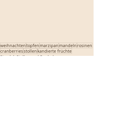
weihnachten
topfen
marzipan
mandeln
rosinen
cranberries
stollen
kandierte früchte
Strudel, Stollen und Rouladen
Aktuelle Beiträge
Alle ansehen