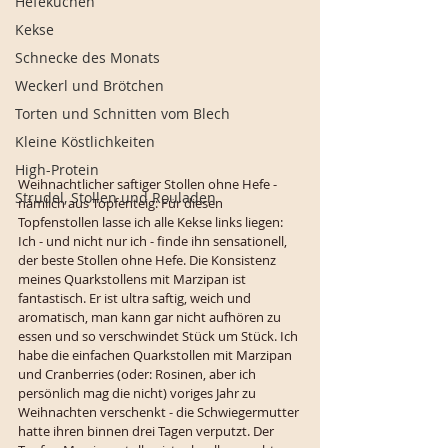
Hefekuchen
Kekse
Schnecke des Monats
Weckerl und Brötchen
Torten und Schnitten vom Blech
Kleine Köstlichkeiten
High-Protein
Weihnachtlicher saftiger Stollen ohne Hefe - 
Strudel, Stollen und Rouladen
nämlich aus Topfenteig: Für diesen 
Topfenstollen lasse ich alle Kekse links liegen: 
Ich - und nicht nur ich - finde ihn sensationell, 
der beste Stollen ohne Hefe. Die Konsistenz 
meines Quarkstollens mit Marzipan ist 
fantastisch. Er ist ultra saftig, weich und 
aromatisch, man kann gar nicht aufhören zu 
essen und so verschwindet Stück um Stück. Ich 
habe die einfachen Quarkstollen mit Marzipan 
und Cranberries (oder: Rosinen, aber ich 
persönlich mag die nicht) voriges Jahr zu 
Weihnachten verschenkt - die Schwiegermutter 
hatte ihren binnen drei Tagen verputzt. Der 