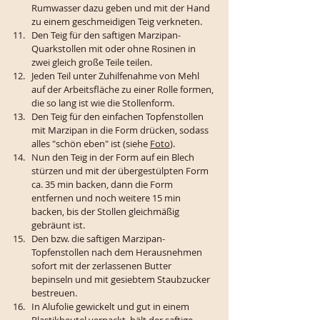
Rumwasser dazu geben und mit der Hand 
zu einem geschmeidigen Teig verkneten.
Den Teig für den saftigen Marzipan-
Quarkstollen mit oder ohne Rosinen in 
zwei gleich große Teile teilen. 
Jeden Teil unter Zuhilfenahme von Mehl 
auf der Arbeitsfläche zu einer Rolle formen, 
die so lang ist wie die Stollenform. 
Den Teig für den einfachen Topfenstollen 
mit Marzipan in die Form drücken, sodass 
alles "schön eben" ist (siehe 
Foto
). 
Nun den Teig in der Form auf ein Blech 
stürzen und mit der übergestülpten Form 
ca. 35 min backen, dann die Form 
entfernen und noch weitere 15 min 
backen, bis der Stollen gleichmäßig 
gebräunt ist.
Den bzw. die saftigen Marzipan-
Topfenstollen nach dem Herausnehmen 
sofort mit der zerlassenen Butter 
bepinseln und mit gesiebtem Staubzucker 
bestreuen.
In Alufolie gewickelt und gut in einem 
Plastikbeutel verpackt, hält der saftige 