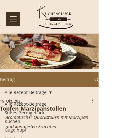
Beitrag
Alle Rezept-Beiträge
19. Okt. 2025
Alle Rezept-Beiträge
Topfen-Marzipanstollen
Süßes Germgebäck
Aromatischer Quarkstollen mit Marzipan 
Kuchen
und kandierten Früchten
Gugelhupf