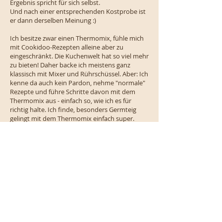
Ergebnis spricht für sich selbst.
Und nach einer entsprechenden Kostprobe ist
er dann derselben Meinung :)
Ich besitze zwar einen Thermomix, fühle mich
mit Cookidoo-Rezepten alleine aber zu
eingeschränkt. Die Kuchenwelt hat so viel mehr
zu bieten! Daher backe ich meistens ganz
klassisch mit Mixer und Rührschüssel. Aber: Ich
kenne da auch kein Pardon, nehme "normale"
Rezepte und führe Schritte davon mit dem
Thermomix aus - einfach so, wie ich es für
richtig halte. Ich finde, besonders Germteig
gelingt mit dem Thermomix einfach super.
In diesem Sinne: Viel Spaß beim Schmökern
und Nachbacken!
KONTAKT
Backbox:
Schreib mir gerne eine Nachricht via
Kontaktformular!