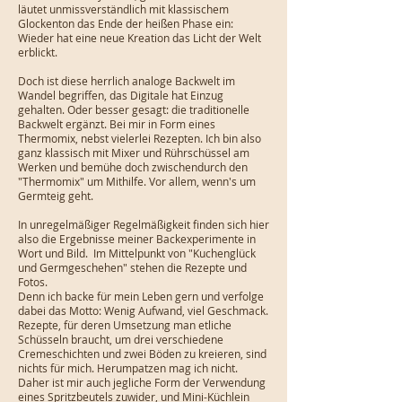
läutet unmissverständlich mit klassischem
Glockenton das Ende der heißen Phase ein:
Wieder hat eine neue Kreation das Licht der Welt
erblickt.
Doch ist diese herrlich analoge Backwelt im
Wandel begriffen, das Digitale hat Einzug
gehalten. Oder besser gesagt: die traditionelle
Backwelt ergänzt. Bei mir in Form eines
Thermomix, nebst vielerlei Rezepten. Ich bin also
ganz klassisch mit Mixer und Rührschüssel am
Werken und bemühe doch zwischendurch den
"Thermomix" um Mithilfe. Vor allem, wenn's um
Germteig geht.
In unregelmäßiger Regelmäßigkeit finden sich hier
also die Ergebnisse meiner Backexperimente in
Wort und Bild. Im Mittelpunkt von "Kuchenglück
und Germgeschehen" stehen die Rezepte und
Fotos.
Denn ich backe für mein Leben gern und verfolge
dabei das Motto:
Wenig Aufwand, viel Geschmack.
Rezepte, für deren Umsetzung man etliche
Schüsseln braucht, um drei verschiedene
Cremeschichten und zwei Böden zu kreieren, sind
nichts für mich. Herumpatzen mag ich nicht.
Daher ist mir auch jegliche Form der Verwendung
eines Spritzbeutels zuwider, und Mini-Küchlein